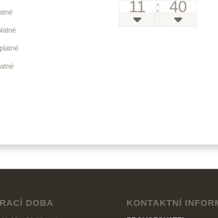
11
40
:
atné
latné
platné
latné
ÍRACÍ DOBA
KONTAKTNÍ INFO