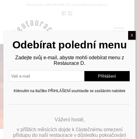
Rezervace +420 484 800 313
info@dkrestaurace.cz
X
Odebírat polední menu
Zadejte svůj e-mail, abyste mohli odebírat menu z
Restaurace D.
POLEDNÍ
MENU
Kliknutím na tlačítko PŘIHLÁŠENÍ souhlasíte se zasíláním nabídek
Vážení hosté,
v příštích měsících dojde k částečnému omezení
přístupu do naší restaurace v důsledku pokračování