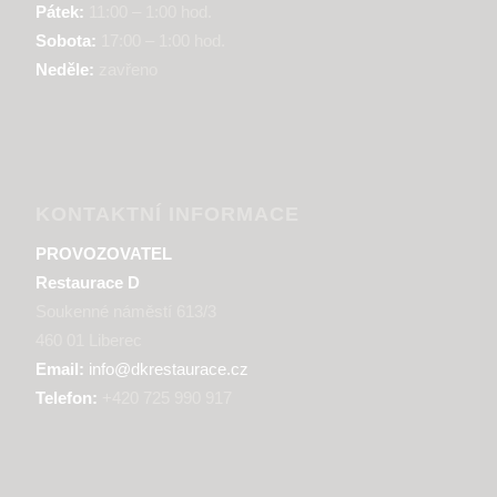
Pátek:
11:00 – 1:00 hod.
Sobota:
17:00 – 1:00 hod.
Neděle:
zavřeno
KONTAKTNÍ INFORMACE
PROVOZOVATEL
Restaurace D
Soukenné náměstí 613/3
460 01 Liberec
Email:
info@dkrestaurace.cz
Telefon:
+420 725 990 917