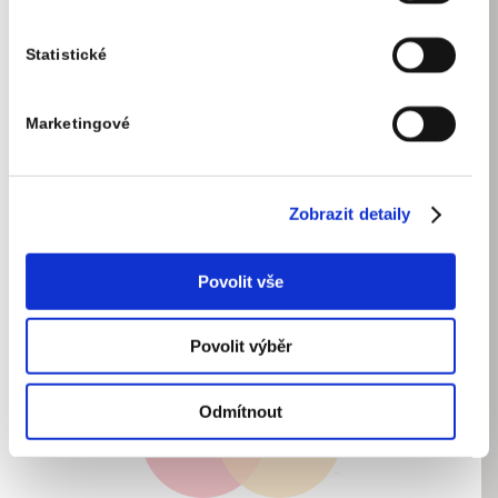
VISA, MasterCard, JCB, UnionPay Edenred, Sodexo,
Benefit plus, Cheque Dejeuner, Naše stravenka, e-
Statistické
stravenka
Marketingové
Zobrazit detaily
Povolit vše
Povolit výběr
Odmítnout